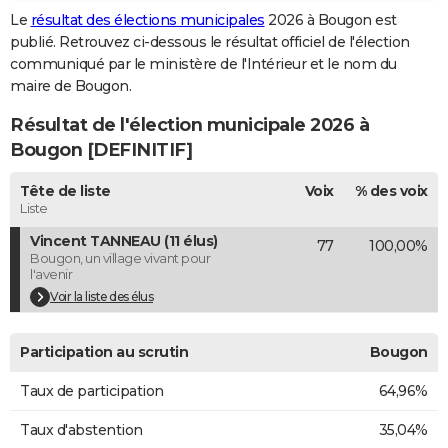
Le
résultat des élections municipales
2026 à Bougon est
City break
Voyage de noces
Climat
Destinations
Voyage nature
Forum
+
PHOTO
publié. Retrouvez ci-dessous le résultat officiel de l'élection
communiqué par le ministère de l'Intérieur et le nom du
GUIDES D'ACHAT
maire de Bougon.
BONS PLANS
Résultat de l'élection municipale 2026 à
CARTE DE VOEUX
Bougon [DEFINITIF]
Carte Bonne année
Carte Pâques
Carte de Noël
Carte Saint-Valentin
Carte d'anniversaire
DICTIONNAIRE
Tête de liste
Voix
% des voix
Liste
Biographies
Expressions
Dictionnaire
Citations
Proverbes
PROGRAMME TV
Vincent TANNEAU (11 élus)
77
100,00%
Bougon, un village vivant pour
COPAINS D'AVANT
l'avenir
Voir la liste des élus
Se connecter
Collèges
Universités
Service militaire
S'inscrire
Lycées
Primaires
Entreprises
Avis de recherche
AVIS DE DÉCÈS
FORUM
Participation au scrutin
Bougon
Lifestyle
Sport
Television
Cinema
Bricolage
Culture
Auto
Voyage
Taux de participation
64,96%
Taux d'abstention
35,04%