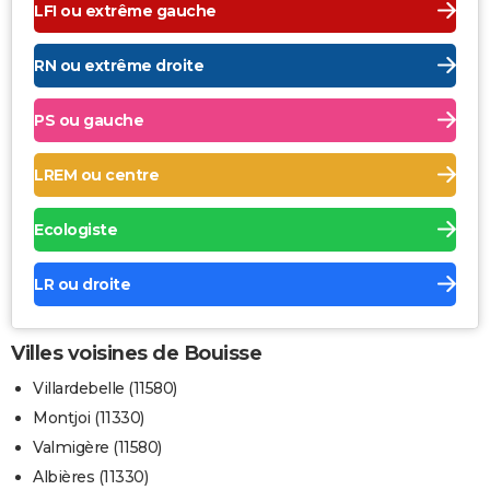
LFI ou extrême gauche
RN ou extrême droite
PS ou gauche
LREM ou centre
Ecologiste
LR ou droite
Villes voisines de Bouisse
Villardebelle (11580)
Montjoi (11330)
Valmigère (11580)
Albières (11330)