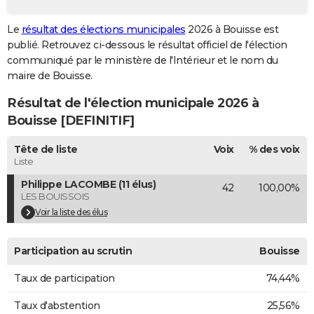
City break
Voyage de noces
Climat
Destinations
Voyage nature
Forum
+
PHOTO
Le
résultat des élections municipales
2026 à Bouisse est
publié. Retrouvez ci-dessous le résultat officiel de l'élection
GUIDES D'ACHAT
communiqué par le ministère de l'Intérieur et le nom du
BONS PLANS
maire de Bouisse.
Résultat de l'élection municipale 2026 à
CARTE DE VOEUX
Bouisse [DEFINITIF]
Carte Bonne année
Carte Pâques
Carte de Noël
Carte Saint-Valentin
Carte d'anniversaire
DICTIONNAIRE
Tête de liste
Voix
% des voix
Biographies
Expressions
Dictionnaire
Citations
Proverbes
PROGRAMME TV
Liste
Philippe LACOMBE (11 élus)
42
100,00%
COPAINS D'AVANT
LES BOUISSOIS
Se connecter
Collèges
Universités
Service militaire
S'inscrire
Lycées
Primaires
Entreprises
Avis de recherche
Voir la liste des élus
AVIS DE DÉCÈS
FORUM
Participation au scrutin
Bouisse
Lifestyle
Sport
Television
Cinema
Bricolage
Culture
Auto
Voyage
Taux de participation
74,44%
Taux d'abstention
25,56%