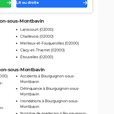
LR ou droite
gnon-sous-Montbavin
Laniscourt (02000)
Chaillevois (02000)
Merlieux-et-Fouquerolles (02000)
Clacy-et-Thierret (02000)
Étouvelles (02000)
gnon-sous-Montbavin
000)
Accidents à Bourguignon-sous-
Montbavin
s-
Délinquance à Bourguignon-sous-
Montbavin
Inondations à Bourguignon-sous-
Montbavin
on-
Nombre de médecins à Bourguignon-