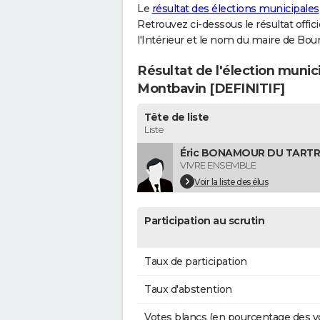
Le
résultat des élections municipales
Retrouvez ci-dessous le résultat offi
l'Intérieur et le nom du maire de Bo
Résultat de l'élection muni
Montbavin [DEFINITIF]
Tête de liste
Liste
Éric BONAMOUR DU TARTRE 
VIVRE ENSEMBLE
Voir la liste des élus
Participation au scrutin
Taux de participation
Taux d'abstention
Votes blancs (en pourcentage des v