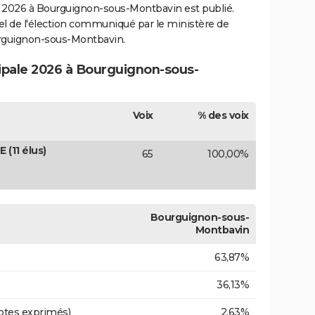
2026 à Bourguignon-sous-Montbavin est publié.
ciel de l'élection communiqué par le ministère de
urguignon-sous-Montbavin.
cipale 2026 à Bourguignon-sous-
Voix
% des voix
(11 élus)
65
100,00%
Bourguignon-sous-
Montbavin
63,87%
36,13%
otes exprimés)
2,63%