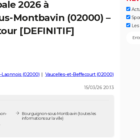
ale 2026 à
Actu
s-Montbavin (02000) –
Spo
Les 
tour [DEFINITIF]
Laonnois (02000)
Vaucelles-et-Beffecourt (02000)
15/03/26 20:13
non-
Bourguignon-sous-Montbavin
(toutes les
informations sur la ville)
-