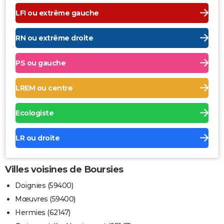
LFI ou extrême gauche
RN ou extrême droite
PS ou gauche
LREM ou centre
Ecologiste
LR ou droite
Villes voisines de Boursies
Doignies (59400)
Mœuvres (59400)
Hermies (62147)