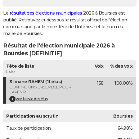
City break
Voyage de noces
Climat
Destinations
Voyage nature
Forum
+
PHOTO
Le
résultat des élections municipales
2026 à Boursies est
publié. Retrouvez ci-dessous le résultat officiel de l'élection
GUIDES D'ACHAT
communiqué par le ministère de l'Intérieur et le nom du
BONS PLANS
maire de Boursies.
Résultat de l'élection municipale 2026 à
CARTE DE VOEUX
Boursies [DEFINITIF]
Carte Bonne année
Carte Pâques
Carte de Noël
Carte Saint-Valentin
Carte d'anniversaire
DICTIONNAIRE
Tête de liste
Voix
% des voix
Biographies
Expressions
Dictionnaire
Citations
Proverbes
PROGRAMME TV
Liste
Slimane RAHEM (11 élus)
158
100,00%
COPAINS D'AVANT
CONTINUONS ENSEMBLE POUR
L'AVENIR
Se connecter
Collèges
Universités
Service militaire
S'inscrire
Lycées
Primaires
Entreprises
Avis de recherche
AVIS DE DÉCÈS
Voir la liste des élus
FORUM
Participation au scrutin
Boursies
Lifestyle
Sport
Television
Cinema
Bricolage
Culture
Auto
Voyage
Taux de participation
64,98%