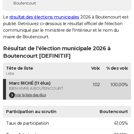
Boutencourt
City break
Voyage de noces
Climat
Destinations
Voyage nature
Forum
+
PHOTO
Le
résultat des élections municipales
2026 à Boutencourt est
GUIDES D'ACHAT
publié. Retrouvez ci-dessous le résultat officiel de l'élection
communiqué par le ministère de l'Intérieur et le nom du
BONS PLANS
maire de Boutencourt.
CARTE DE VOEUX
Résultat de l'élection municipale 2026 à
Carte Bonne année
Carte Pâques
Carte de Noël
Carte Saint-Valentin
Carte d'anniversaire
Boutencourt [DEFINITIF]
DICTIONNAIRE
Biographies
Expressions
Dictionnaire
Citations
Proverbes
Tête de liste
Voix
% des voix
PROGRAMME TV
Liste
COPAINS D'AVANT
Marc RICHÉ (11 élus)
102
100,00%
BIEN VIVRE A BOUTENCOURT
Se connecter
Collèges
Universités
Service militaire
S'inscrire
Lycées
Primaires
Entreprises
Avis de recherche
AVIS DE DÉCÈS
Voir la liste des élus
FORUM
Participation au scrutin
Boutencourt
Lifestyle
Sport
Television
Cinema
Bricolage
Culture
Auto
Voyage
Taux de participation
61,05%