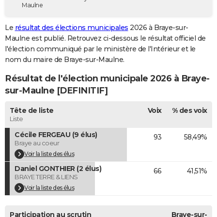
Maulne
City break
Voyage de noces
Climat
Destinations
Voyage nature
Forum
+
PHOTO
Le
résultat des élections municipales
2026 à Braye-sur-
GUIDES D'ACHAT
Maulne est publié. Retrouvez ci-dessous le résultat officiel de
l'élection communiqué par le ministère de l'Intérieur et le
BONS PLANS
nom du maire de Braye-sur-Maulne.
CARTE DE VOEUX
Résultat de l'élection municipale 2026 à Braye-
Carte Bonne année
Carte Pâques
Carte de Noël
Carte Saint-Valentin
Carte d'anniversaire
sur-Maulne [DEFINITIF]
DICTIONNAIRE
Biographies
Expressions
Dictionnaire
Citations
Proverbes
Tête de liste
Voix
% des voix
PROGRAMME TV
Liste
COPAINS D'AVANT
Cécile FERGEAU (9 élus)
93
58,49%
Braye au coeur
Se connecter
Collèges
Universités
Service militaire
S'inscrire
Lycées
Primaires
Entreprises
Avis de recherche
AVIS DE DÉCÈS
Voir la liste des élus
Daniel GONTHIER (2 élus)
FORUM
66
41,51%
BRAYE TERRE & LIENS
Lifestyle
Sport
Television
Cinema
Bricolage
Culture
Auto
Voyage
Voir la liste des élus
Participation au scrutin
Braye-sur-