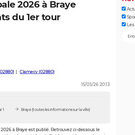
ale 2026 à Braye
Actu
ts du 1er tour
Spo
Les 
 (02880)
Clamecy (02880)
15/03/26 20:13
r 1
Braye
(toutes les informations sur la ville)
2026 à Braye est publié. Retrouvez ci-dessous le