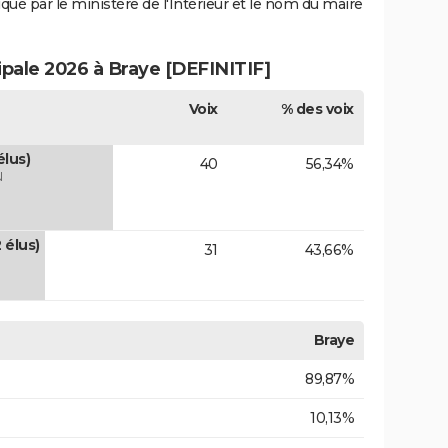
iqué par le ministère de l'Intérieur et le nom du maire
ipale 2026 à Braye [DEFINITIF]
Voix
% des voix
lus)
40
56,34%
N
 élus)
31
43,66%
Braye
89,87%
10,13%