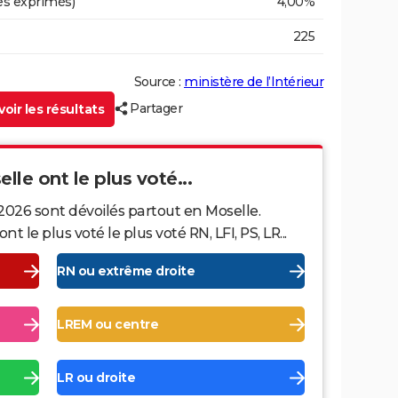
es exprimés)
4,00%
225
Source :
ministère de l’Intérieur
Partager
oir les résultats
lle ont le plus voté...
2026 sont dévoilés partout en Moselle.
le plus voté le plus voté RN, LFI, PS, LR...
RN ou extrême droite
LREM ou centre
LR ou droite