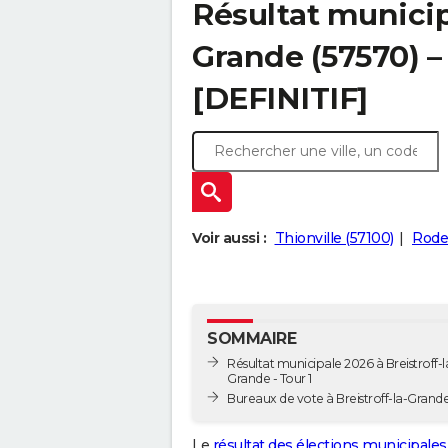
Résultat municipa
Grande (57570) – 
[DEFINITIF]
Voir aussi :
Thionville (57100)
Rode
SOMMAIRE
Résultat municipale 2026 à Breistroff-l
Grande - Tour 1
Bureaux de vote à Breistroff-la-Grand
Le
résultat des élections municipales