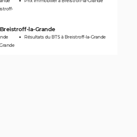
rande
Prix immobilier à Breistroff-la-Grande
stroff-
à Breistroff-la-Grande
ande
Résultats du BTS à Breistroff-la-Grande
-Grande