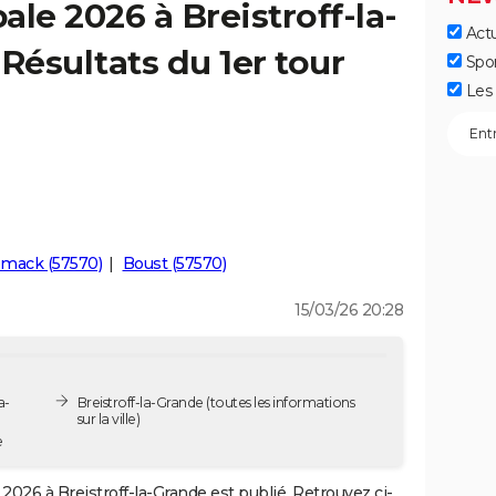
le 2026 à Breistroff-la-
Actu
Résultats du 1er tour
Spo
Les 
mack (57570)
Boust (57570)
15/03/26 20:28
a-
Breistroff-la-Grande
(toutes les informations
sur la ville)
e
2026 à Breistroff-la-Grande est publié. Retrouvez ci-