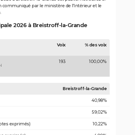
ion communiqué par le ministère de l'Intérieur et le
.
ipale 2026 à Breistroff-la-Grande
Voix
% des voix
193
100,00%
N
Breistroff-la-Grande
40,98%
59,02%
otes exprimés)
10,22%