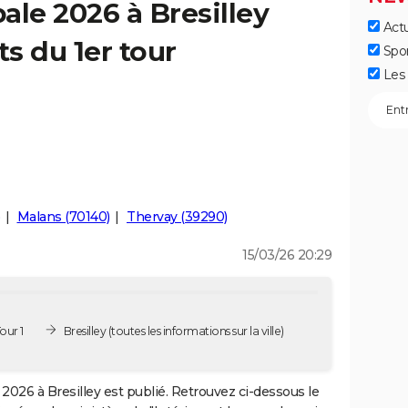
ale 2026 à Bresilley
Actu
ts du 1er tour
Spo
Les 
Malans (70140)
Thervay (39290)
15/03/26 20:29
our 1
Bresilley
(toutes les informations sur la ville)
2026 à Bresilley est publié. Retrouvez ci-dessous le