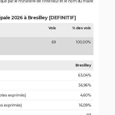
iqué par le ministère de l'Intérieur et le nom du maire
ipale 2026 à Bresilley [DEFINITIF]
Voix
% des voix
69
100,00%
Bresilley
63,04%
36,96%
otes exprimés)
4,60%
es exprimés)
16,09%