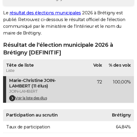
City break
Voyage de noces
Climat
Destinations
Voyage nature
Forum
+
PHOTO
Le
résultat des élections municipales
2026 à Brétigny est
publié. Retrouvez ci-dessous le résultat officiel de l'élection
GUIDES D'ACHAT
communiqué par le ministère de l'Intérieur et le nom du
BONS PLANS
maire de Brétigny.
Résultat de l'élection municipale 2026 à
CARTE DE VOEUX
Brétigny [DEFINITIF]
Carte Bonne année
Carte Pâques
Carte de Noël
Carte Saint-Valentin
Carte d'anniversaire
DICTIONNAIRE
Tête de liste
Voix
% des voix
Biographies
Expressions
Dictionnaire
Citations
Proverbes
PROGRAMME TV
Liste
Marie-Christine JOIN-
72
100,00%
COPAINS D'AVANT
LAMBERT (11 élus)
JOIN-LAMBERT
Se connecter
Collèges
Universités
Service militaire
S'inscrire
Lycées
Primaires
Entreprises
Avis de recherche
AVIS DE DÉCÈS
Voir la liste des élus
FORUM
Participation au scrutin
Brétigny
Lifestyle
Sport
Television
Cinema
Bricolage
Culture
Auto
Voyage
Taux de participation
64,84%