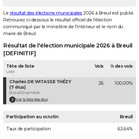
City break
Voyage de noces
Climat
Destinations
Voyage nature
Forum
+
PHOTO
Le
résultat des élections municipales
2026 à Breuil est publié.
Retrouvez ci-dessous le résultat officiel de l'élection
GUIDES D'ACHAT
communiqué par le ministère de l'Intérieur et le nom du
BONS PLANS
maire de Breuil.
Résultat de l'élection municipale 2026 à Breuil
CARTE DE VOEUX
[DEFINITIF]
Carte Bonne année
Carte Pâques
Carte de Noël
Carte Saint-Valentin
Carte d'anniversaire
DICTIONNAIRE
Tête de liste
Voix
% des voix
Biographies
Expressions
Dictionnaire
Citations
Proverbes
PROGRAMME TV
Liste
Charles DE WITASSE THÉZY
26
100,00%
COPAINS D'AVANT
(7 élus)
Breuil Ensemble
Se connecter
Collèges
Universités
Service militaire
S'inscrire
Lycées
Primaires
Entreprises
Avis de recherche
AVIS DE DÉCÈS
Voir la liste des élus
FORUM
Participation au scrutin
Breuil
Lifestyle
Sport
Television
Cinema
Bricolage
Culture
Auto
Voyage
Taux de participation
63,64%