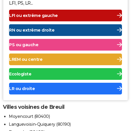
LFI, PS, LR...
LFI ou extrême gauche
RN ou extrême droite
PS ou gauche
LREM ou centre
Ecologiste
LR ou droite
Villes voisines de Breuil
Moyencourt (80400)
Languevoisin-Quiquery (80190)