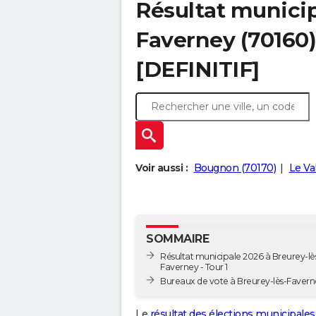
Résultat municip
Faverney (70160) 
[DEFINITIF]
Voir aussi :
Bougnon (70170)
Le Va
SOMMAIRE
Résultat municipale 2026 à Breurey-lè
Faverney - Tour 1
Bureaux de vote à Breurey-lès-Favern
Le
résultat des élections municipales