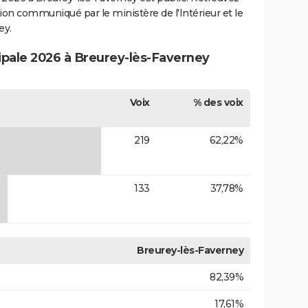
ection communiqué par le ministère de l'Intérieur et le
ey.
cipale 2026 à Breurey-lès-Faverney
Voix
% des voix
219
62,22%
133
37,78%
Breurey-lès-Faverney
82,39%
17,61%