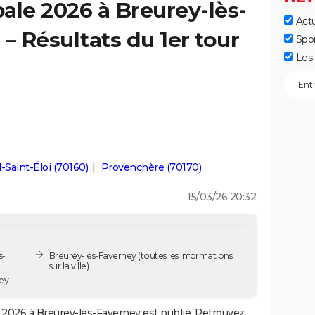
ale 2026 à Breurey-lès-
Actu
– Résultats du 1er tour
Spo
Les 
l-Saint-Éloi (70160)
Provenchère (70170)
15/03/26 20:32
s-
Breurey-lès-Faverney
(toutes les informations
sur la ville)
ey
2026 à Breurey-lès-Faverney est publié. Retrouvez