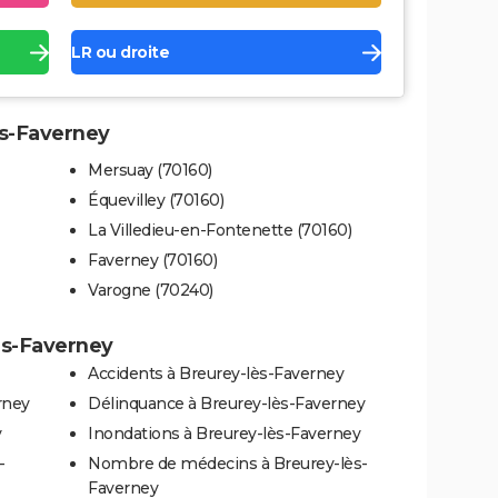
LR ou droite
ès-Faverney
Mersuay (70160)
Équevilley (70160)
La Villedieu-en-Fontenette (70160)
Faverney (70160)
Varogne (70240)
lès-Faverney
Accidents à Breurey-lès-Faverney
rney
Délinquance à Breurey-lès-Faverney
y
Inondations à Breurey-lès-Faverney
-
Nombre de médecins à Breurey-lès-
Faverney