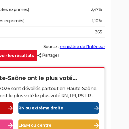
otes exprimés)
2,47%
es exprimés)
1,10%
365
Source :
ministère de l’Intérieur
Partager
oir les résultats
te-Saône ont le plus voté...
 2026 sont dévoilés partout en Haute-Saône.
le plus voté le plus voté RN, LFI, PS, LR...
RN ou extrême droite
LREM ou centre