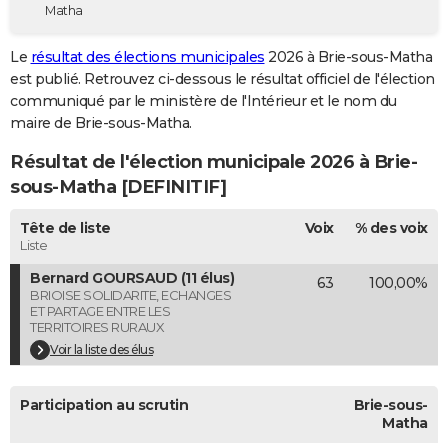
Matha
City break
Voyage de noces
Climat
Destinations
Voyage nature
Forum
+
PHOTO
Le
résultat des élections municipales
2026 à Brie-sous-Matha
GUIDES D'ACHAT
est publié. Retrouvez ci-dessous le résultat officiel de l'élection
communiqué par le ministère de l'Intérieur et le nom du
BONS PLANS
maire de Brie-sous-Matha.
CARTE DE VOEUX
Résultat de l'élection municipale 2026 à Brie-
Carte Bonne année
Carte Pâques
Carte de Noël
Carte Saint-Valentin
Carte d'anniversaire
sous-Matha [DEFINITIF]
DICTIONNAIRE
Biographies
Expressions
Dictionnaire
Citations
Proverbes
Tête de liste
Voix
% des voix
PROGRAMME TV
Liste
COPAINS D'AVANT
Bernard GOURSAUD (11 élus)
63
100,00%
BRIOISE SOLIDARITE, ECHANGES
Se connecter
Collèges
Universités
Service militaire
S'inscrire
Lycées
Primaires
Entreprises
Avis de recherche
AVIS DE DÉCÈS
ET PARTAGE ENTRE LES
TERRITOIRES RURAUX
FORUM
Voir la liste des élus
Lifestyle
Sport
Television
Cinema
Bricolage
Culture
Auto
Voyage
Participation au scrutin
Brie-sous-
Matha