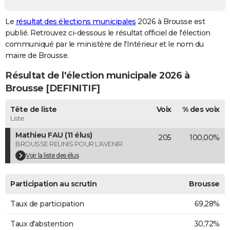
City break
Voyage de noces
Climat
Destinations
Voyage nature
Forum
+
PHOTO
Le
résultat des élections municipales
2026 à Brousse est
publié. Retrouvez ci-dessous le résultat officiel de l'élection
GUIDES D'ACHAT
communiqué par le ministère de l'Intérieur et le nom du
BONS PLANS
maire de Brousse.
Résultat de l'élection municipale 2026 à
CARTE DE VOEUX
Brousse [DEFINITIF]
Carte Bonne année
Carte Pâques
Carte de Noël
Carte Saint-Valentin
Carte d'anniversaire
DICTIONNAIRE
Tête de liste
Voix
% des voix
Biographies
Expressions
Dictionnaire
Citations
Proverbes
PROGRAMME TV
Liste
Mathieu FAU (11 élus)
205
100,00%
COPAINS D'AVANT
BROUSSE REUNIS POUR L'AVENIR
Se connecter
Collèges
Universités
Service militaire
S'inscrire
Lycées
Primaires
Entreprises
Avis de recherche
Voir la liste des élus
AVIS DE DÉCÈS
FORUM
Participation au scrutin
Brousse
Lifestyle
Sport
Television
Cinema
Bricolage
Culture
Auto
Voyage
Taux de participation
69,28%
Taux d'abstention
30,72%