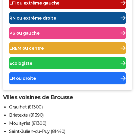
LFI ou extrême gauche
RN ou extrême droite
PS ou gauche
LREM ou centre
Ecologiste
LR ou droite
Villes voisines de Brousse
Graulhet (81300)
Briatexte (81390)
Moulayrès (81300)
Saint-Julien-du-Puy (81440)