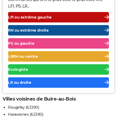
LFI, PS, LR...
LFI ou extrême gauche
RN ou extrême droite
PS ou gauche
LREM ou centre
Ecologiste
LR ou droite
Villes voisines de Buire-au-Bois
Rougefay (62390)
Haravesnes (62390)