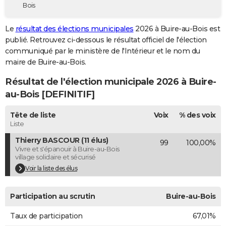
Bois
City break
Voyage de noces
Climat
Destinations
Voyage nature
Forum
+
PHOTO
Le
résultat des élections municipales
2026 à Buire-au-Bois est
GUIDES D'ACHAT
publié. Retrouvez ci-dessous le résultat officiel de l'élection
communiqué par le ministère de l'Intérieur et le nom du
BONS PLANS
maire de Buire-au-Bois.
CARTE DE VOEUX
Résultat de l'élection municipale 2026 à Buire-
Carte Bonne année
Carte Pâques
Carte de Noël
Carte Saint-Valentin
Carte d'anniversaire
au-Bois [DEFINITIF]
DICTIONNAIRE
Biographies
Expressions
Dictionnaire
Citations
Proverbes
Tête de liste
Voix
% des voix
PROGRAMME TV
Liste
COPAINS D'AVANT
Thierry BASCOUR (11 élus)
99
100,00%
Vivre et s'épanouir à Buire-au-Bois
Se connecter
Collèges
Universités
Service militaire
S'inscrire
Lycées
Primaires
Entreprises
Avis de recherche
AVIS DE DÉCÈS
village solidaire et sécurisé
Voir la liste des élus
FORUM
Lifestyle
Sport
Television
Cinema
Bricolage
Culture
Auto
Voyage
Participation au scrutin
Buire-au-Bois
Taux de participation
67,01%