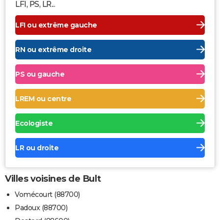
LFI, PS, LR...
LFI ou extrême gauche
RN ou extrême droite
PS ou gauche
LREM ou centre
Ecologiste
LR ou droite
Villes voisines de Bult
Vomécourt (88700)
Padoux (88700)