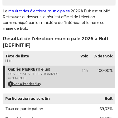
City break
Voyage de noces
Climat
Destinations
Voyage nature
Forum
+
PHOTO
Le
résultat des élections municipales
2026 à Bult est publié.
Retrouvez ci-dessous le résultat officiel de l'élection
GUIDES D'ACHAT
communiqué par le ministère de l'Intérieur et le nom du
BONS PLANS
maire de Bult.
Résultat de l'élection municipale 2026 à Bult
CARTE DE VOEUX
[DEFINITIF]
Carte Bonne année
Carte Pâques
Carte de Noël
Carte Saint-Valentin
Carte d'anniversaire
DICTIONNAIRE
Tête de liste
Voix
% des voix
Biographies
Expressions
Dictionnaire
Citations
Proverbes
PROGRAMME TV
Liste
Gabriel PIERRE (11 élus)
144
100,00%
COPAINS D'AVANT
DES FEMMES ET DES HOMMES
POUR BULT
Se connecter
Collèges
Universités
Service militaire
S'inscrire
Lycées
Primaires
Entreprises
Avis de recherche
AVIS DE DÉCÈS
Voir la liste des élus
FORUM
Participation au scrutin
Bult
Lifestyle
Sport
Television
Cinema
Bricolage
Culture
Auto
Voyage
Taux de participation
69,03%