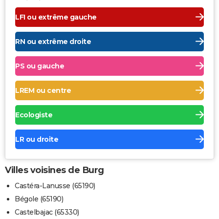
LFI ou extrême gauche
RN ou extrême droite
PS ou gauche
LREM ou centre
Ecologiste
LR ou droite
Villes voisines de Burg
Castéra-Lanusse (65190)
Bégole (65190)
Castelbajac (65330)