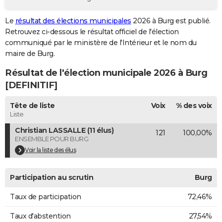
City break
Voyage de noces
Climat
Destinations
Voyage nature
Forum
+
PHOTO
Le
résultat des élections municipales
2026 à Burg est publié.
Retrouvez ci-dessous le résultat officiel de l'élection
GUIDES D'ACHAT
communiqué par le ministère de l'Intérieur et le nom du
BONS PLANS
maire de Burg.
Résultat de l'élection municipale 2026 à Burg
CARTE DE VOEUX
[DEFINITIF]
Carte Bonne année
Carte Pâques
Carte de Noël
Carte Saint-Valentin
Carte d'anniversaire
DICTIONNAIRE
Tête de liste
Voix
% des voix
Biographies
Expressions
Dictionnaire
Citations
Proverbes
PROGRAMME TV
Liste
Christian LASSALLE (11 élus)
121
100,00%
COPAINS D'AVANT
ENSEMBLE POUR BURG
Se connecter
Collèges
Universités
Service militaire
S'inscrire
Lycées
Primaires
Entreprises
Avis de recherche
Voir la liste des élus
AVIS DE DÉCÈS
FORUM
Participation au scrutin
Burg
Lifestyle
Sport
Television
Cinema
Bricolage
Culture
Auto
Voyage
Taux de participation
72,46%
Taux d'abstention
27,54%