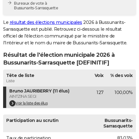
Bureaux de vote à
City break
Voyage de noces
Climat
Destinations
Voyage nature
Forum
+
PHOTO
Bussunarits-Sarrasquette
GUIDES D'ACHAT
Le
résultat des élections municipales
2026 à Bussunarits-
Sarrasquette est publié. Retrouvez ci-dessous le résultat
BONS PLANS
officiel de l'élection communiqué par le ministère de
l'Intérieur et le nom du maire de Bussunarits-Sarrasquette.
CARTE DE VOEUX
Résultat de l'élection municipale 2026 à
Carte Bonne année
Carte Pâques
Carte de Noël
Carte Saint-Valentin
Carte d'anniversaire
DICTIONNAIRE
Bussunarits-Sarrasquette [DEFINITIF]
Biographies
Expressions
Dictionnaire
Citations
Proverbes
PROGRAMME TV
Tête de liste
Voix
% des voix
Liste
COPAINS D'AVANT
Bruno JAURIBERRY (11 élus)
127
100,00%
Se connecter
Collèges
Universités
Service militaire
S'inscrire
Lycées
Primaires
Entreprises
Avis de recherche
AVIS DE DÉCÈS
AINTZINA SEGI
Voir la liste des élus
FORUM
Lifestyle
Sport
Television
Cinema
Bricolage
Culture
Auto
Voyage
Participation au scrutin
Bussunarits-
Sarrasquette
Taux de participation
83,03%