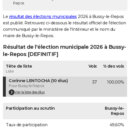
Repos
City break
Voyage de noces
Climat
Destinations
Voyage nature
Forum
+
PHOTO
Le
résultat des élections municipales
2026 à Bussy-le-Repos
GUIDES D'ACHAT
est publié. Retrouvez ci-dessous le résultat officiel de l'élection
communiqué par le ministère de l'Intérieur et le nom du
BONS PLANS
maire de Bussy-le-Repos.
CARTE DE VOEUX
Résultat de l'élection municipale 2026 à Bussy-
Carte Bonne année
Carte Pâques
Carte de Noël
Carte Saint-Valentin
Carte d'anniversaire
le-Repos [DEFINITIF]
DICTIONNAIRE
Biographies
Expressions
Dictionnaire
Citations
Proverbes
Tête de liste
Voix
% des voix
PROGRAMME TV
Liste
COPAINS D'AVANT
Corinne LENTOCHA (10 élus)
37
100,00%
Pour Bussy le Repos
Se connecter
Collèges
Universités
Service militaire
S'inscrire
Lycées
Primaires
Entreprises
Avis de recherche
AVIS DE DÉCÈS
Voir la liste des élus
FORUM
Participation au scrutin
Bussy-le-
Lifestyle
Sport
Television
Cinema
Bricolage
Culture
Auto
Voyage
Repos
Taux de participation
49,60%