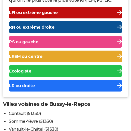
qui ont le plus voté le plus voté RN, LFI, PS, LR...
LFI ou extrême gauche
RN ou extrême droite
PS ou gauche
LREM ou centre
Ecologiste
LR ou droite
Villes voisines de Bussy-le-Repos
Contault (51330)
Somme-Yèvre (51330)
Vanault-le-Châtel (51330)