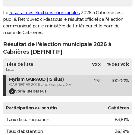
City break
Voyage de noces
Climat
Destinations
Voyage nature
Forum
+
PHOTO
Le
résultat des élections municipales
2026 à Cabrières est
publié. Retrouvez ci-dessous le résultat officiel de l'élection
GUIDES D'ACHAT
communiqué par le ministère de l'Intérieur et le nom du
BONS PLANS
maire de Cabrières.
Résultat de l'élection municipale 2026 à
CARTE DE VOEUX
Cabrières [DEFINITIF]
Carte Bonne année
Carte Pâques
Carte de Noël
Carte Saint-Valentin
Carte d'anniversaire
DICTIONNAIRE
Tête de liste
Voix
% des voix
Biographies
Expressions
Dictionnaire
Citations
Proverbes
PROGRAMME TV
Liste
Myriam GAIRAUD (15 élus)
251
100,00%
COPAINS D'AVANT
CABRIERES 2026 Une équipe à XV
Se connecter
Collèges
Universités
Service militaire
S'inscrire
Lycées
Primaires
Entreprises
Avis de recherche
Voir la liste des élus
AVIS DE DÉCÈS
FORUM
Participation au scrutin
Cabrières
Lifestyle
Sport
Television
Cinema
Bricolage
Culture
Auto
Voyage
Taux de participation
63,81%
Taux d'abstention
36,19%