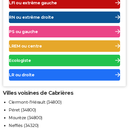
LFI ou extrême gauche
RN ou extrême droite
PS ou gauche
LREM ou centre
Ecologiste
LR ou droite
Villes voisines de Cabrières
Clermont-l'Hérault (34800)
Péret (34800)
Mourèze (34800)
Neffiès (34320)