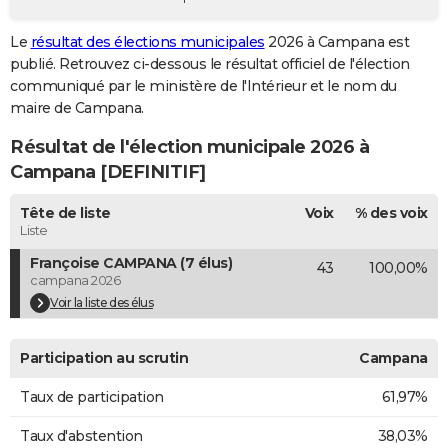
City break
Voyage de noces
Climat
Destinations
Voyage nature
Forum
+
PHOTO
Le
résultat des élections municipales
2026 à Campana est
publié. Retrouvez ci-dessous le résultat officiel de l'élection
GUIDES D'ACHAT
communiqué par le ministère de l'Intérieur et le nom du
BONS PLANS
maire de Campana.
Résultat de l'élection municipale 2026 à
CARTE DE VOEUX
Campana [DEFINITIF]
Carte Bonne année
Carte Pâques
Carte de Noël
Carte Saint-Valentin
Carte d'anniversaire
DICTIONNAIRE
Tête de liste
Voix
% des voix
Biographies
Expressions
Dictionnaire
Citations
Proverbes
PROGRAMME TV
Liste
Françoise CAMPANA (7 élus)
43
100,00%
COPAINS D'AVANT
campana 2026
Se connecter
Collèges
Universités
Service militaire
S'inscrire
Lycées
Primaires
Entreprises
Avis de recherche
Voir la liste des élus
AVIS DE DÉCÈS
FORUM
Participation au scrutin
Campana
Lifestyle
Sport
Television
Cinema
Bricolage
Culture
Auto
Voyage
Taux de participation
61,97%
Taux d'abstention
38,03%