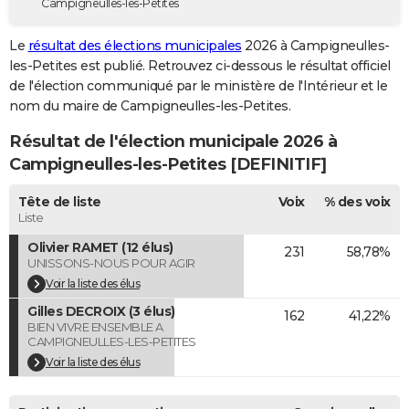
Campigneulles-les-Petites
City break
Voyage de noces
Climat
Destinations
Voyage nature
Forum
+
PHOTO
Le
résultat des élections municipales
2026 à Campigneulles-
GUIDES D'ACHAT
les-Petites est publié. Retrouvez ci-dessous le résultat officiel
de l'élection communiqué par le ministère de l'Intérieur et le
BONS PLANS
nom du maire de Campigneulles-les-Petites.
CARTE DE VOEUX
Résultat de l'élection municipale 2026 à
Campigneulles-les-Petites [DEFINITIF]
Carte Bonne année
Carte Pâques
Carte de Noël
Carte Saint-Valentin
Carte d'anniversaire
DICTIONNAIRE
Tête de liste
Voix
% des voix
Biographies
Expressions
Dictionnaire
Citations
Proverbes
PROGRAMME TV
Liste
COPAINS D'AVANT
Olivier RAMET (12 élus)
231
58,78%
UNISSONS-NOUS POUR AGIR
Se connecter
Collèges
Universités
Service militaire
S'inscrire
Lycées
Primaires
Entreprises
Avis de recherche
AVIS DE DÉCÈS
Voir la liste des élus
Gilles DECROIX (3 élus)
162
41,22%
FORUM
BIEN VIVRE ENSEMBLE A
CAMPIGNEULLES-LES-PETITES
Lifestyle
Sport
Television
Cinema
Bricolage
Culture
Auto
Voyage
Voir la liste des élus