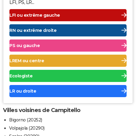
LFI, PS, LR...
LFI ou extrême gauche
RN ou extrême droite
PS ou gauche
LREM ou centre
Ecologiste
LR ou droite
Villes voisines de Campitello
Bigorno (20252)
Volpajola (20290)