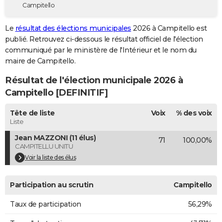
Campitello
City break
Voyage de noces
Climat
Destinations
Voyage nature
Forum
+
PHOTO
Le
résultat des élections municipales
2026 à Campitello est
GUIDES D'ACHAT
publié. Retrouvez ci-dessous le résultat officiel de l'élection
communiqué par le ministère de l'Intérieur et le nom du
BONS PLANS
maire de Campitello.
CARTE DE VOEUX
Résultat de l'élection municipale 2026 à
Carte Bonne année
Carte Pâques
Carte de Noël
Carte Saint-Valentin
Carte d'anniversaire
Campitello [DEFINITIF]
DICTIONNAIRE
Biographies
Expressions
Dictionnaire
Citations
Proverbes
Tête de liste
Voix
% des voix
PROGRAMME TV
Liste
COPAINS D'AVANT
Jean MAZZONI (11 élus)
71
100,00%
CAMPITELLU UNITU
Se connecter
Collèges
Universités
Service militaire
S'inscrire
Lycées
Primaires
Entreprises
Avis de recherche
AVIS DE DÉCÈS
Voir la liste des élus
FORUM
Participation au scrutin
Campitello
Lifestyle
Sport
Television
Cinema
Bricolage
Culture
Auto
Voyage
Taux de participation
56,29%