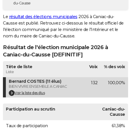
du-Causse
City break
Voyage de noces
Climat
Destinations
Voyage nature
Forum
+
PHOTO
Le
résultat des élections municipales
2026 à Caniac-du-
GUIDES D'ACHAT
Causse est publié. Retrouvez ci-dessous le résultat officiel de
l'élection communiqué par le ministère de l'Intérieur et le
BONS PLANS
nom du maire de Caniac-du-Causse.
CARTE DE VOEUX
Résultat de l'élection municipale 2026 à
Carte Bonne année
Carte Pâques
Carte de Noël
Carte Saint-Valentin
Carte d'anniversaire
Caniac-du-Causse [DEFINITIF]
DICTIONNAIRE
Biographies
Expressions
Dictionnaire
Citations
Proverbes
Tête de liste
Voix
% des voix
PROGRAMME TV
Liste
COPAINS D'AVANT
Bernard COSTES (11 élus)
132
100,00%
BIEN VIVRE ENSEMBLE A CANIAC
Se connecter
Collèges
Universités
Service militaire
S'inscrire
Lycées
Primaires
Entreprises
Avis de recherche
AVIS DE DÉCÈS
Voir la liste des élus
FORUM
Participation au scrutin
Caniac-du-
Lifestyle
Sport
Television
Cinema
Bricolage
Culture
Auto
Voyage
Causse
Taux de participation
61,38%