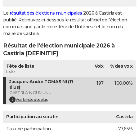
City break
Voyage de noces
Climat
Destinations
Voyage nature
Forum
+
PHOTO
Le
résultat des élections municipales
2026 à Castirla est
publié. Retrouvez ci-dessous le résultat officiel de l'élection
GUIDES D'ACHAT
communiqué par le ministère de l'Intérieur et le nom du
BONS PLANS
maire de Castirla.
Résultat de l'élection municipale 2026 à
CARTE DE VOEUX
Castirla [DEFINITIF]
Carte Bonne année
Carte Pâques
Carte de Noël
Carte Saint-Valentin
Carte d'anniversaire
DICTIONNAIRE
Tête de liste
Voix
% des voix
Biographies
Expressions
Dictionnaire
Citations
Proverbes
PROGRAMME TV
Liste
Jacques-André TOMASINI (11
197
100,00%
COPAINS D'AVANT
élus)
CASTIRLA IN CUMUNU
Se connecter
Collèges
Universités
Service militaire
S'inscrire
Lycées
Primaires
Entreprises
Avis de recherche
AVIS DE DÉCÈS
Voir la liste des élus
FORUM
Participation au scrutin
Castirla
Lifestyle
Sport
Television
Cinema
Bricolage
Culture
Auto
Voyage
Taux de participation
77,65%