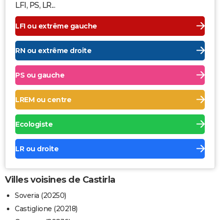
LFI, PS, LR...
LFI ou extrême gauche
RN ou extrême droite
PS ou gauche
LREM ou centre
Ecologiste
LR ou droite
Villes voisines de Castirla
Soveria (20250)
Castiglione (20218)