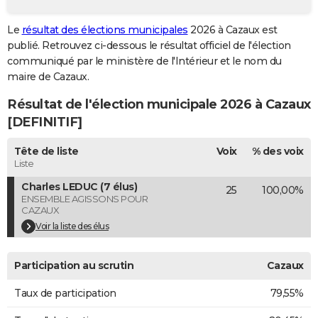
City break
Voyage de noces
Climat
Destinations
Voyage nature
Forum
+
PHOTO
Le
résultat des élections municipales
2026 à Cazaux est
publié. Retrouvez ci-dessous le résultat officiel de l'élection
GUIDES D'ACHAT
communiqué par le ministère de l'Intérieur et le nom du
BONS PLANS
maire de Cazaux.
Résultat de l'élection municipale 2026 à Cazaux
CARTE DE VOEUX
[DEFINITIF]
Carte Bonne année
Carte Pâques
Carte de Noël
Carte Saint-Valentin
Carte d'anniversaire
DICTIONNAIRE
Tête de liste
Voix
% des voix
Biographies
Expressions
Dictionnaire
Citations
Proverbes
PROGRAMME TV
Liste
Charles LEDUC (7 élus)
25
100,00%
COPAINS D'AVANT
ENSEMBLE AGISSONS POUR
CAZAUX
Se connecter
Collèges
Universités
Service militaire
S'inscrire
Lycées
Primaires
Entreprises
Avis de recherche
AVIS DE DÉCÈS
Voir la liste des élus
FORUM
Participation au scrutin
Cazaux
Lifestyle
Sport
Television
Cinema
Bricolage
Culture
Auto
Voyage
Taux de participation
79,55%