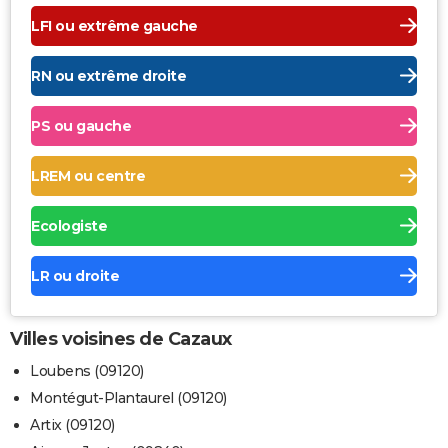
LFI ou extrême gauche
RN ou extrême droite
PS ou gauche
LREM ou centre
Ecologiste
LR ou droite
Villes voisines de Cazaux
Loubens (09120)
Montégut-Plantaurel (09120)
Artix (09120)