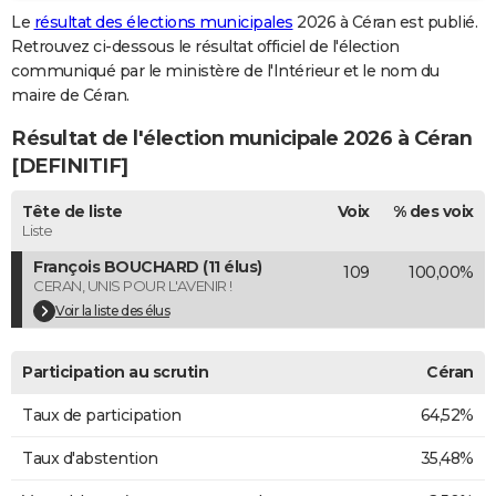
Le
résultat des élections municipales
2026 à Céran est publié.
City break
Voyage de noces
Climat
Destinations
Voyage nature
Forum
+
PHOTO
Retrouvez ci-dessous le résultat officiel de l'élection
communiqué par le ministère de l'Intérieur et le nom du
GUIDES D'ACHAT
maire de Céran.
BONS PLANS
Résultat de l'élection municipale 2026 à Céran
CARTE DE VOEUX
[DEFINITIF]
Carte Bonne année
Carte Pâques
Carte de Noël
Carte Saint-Valentin
Carte d'anniversaire
DICTIONNAIRE
Tête de liste
Voix
% des voix
Liste
Biographies
Expressions
Dictionnaire
Citations
Proverbes
PROGRAMME TV
François BOUCHARD (11 élus)
109
100,00%
CERAN, UNIS POUR L'AVENIR !
COPAINS D'AVANT
Voir la liste des élus
Se connecter
Collèges
Universités
Service militaire
S'inscrire
Lycées
Primaires
Entreprises
Avis de recherche
AVIS DE DÉCÈS
Participation au scrutin
Céran
FORUM
Taux de participation
64,52%
Lifestyle
Sport
Television
Cinema
Bricolage
Culture
Auto
Voyage
Taux d'abstention
35,48%