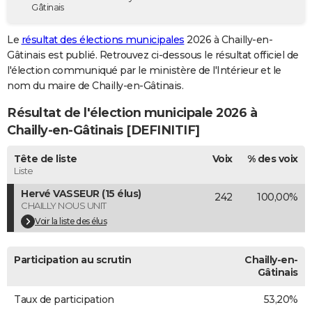
Gâtinais
City break
Voyage de noces
Climat
Destinations
Voyage nature
Forum
+
PHOTO
Le
résultat des élections municipales
2026 à Chailly-en-
GUIDES D'ACHAT
Gâtinais est publié. Retrouvez ci-dessous le résultat officiel de
l'élection communiqué par le ministère de l'Intérieur et le
BONS PLANS
nom du maire de Chailly-en-Gâtinais.
CARTE DE VOEUX
Résultat de l'élection municipale 2026 à
Carte Bonne année
Carte Pâques
Carte de Noël
Carte Saint-Valentin
Carte d'anniversaire
Chailly-en-Gâtinais [DEFINITIF]
DICTIONNAIRE
Biographies
Expressions
Dictionnaire
Citations
Proverbes
Tête de liste
Voix
% des voix
PROGRAMME TV
Liste
COPAINS D'AVANT
Hervé VASSEUR (15 élus)
242
100,00%
CHAILLY NOUS UNIT
Se connecter
Collèges
Universités
Service militaire
S'inscrire
Lycées
Primaires
Entreprises
Avis de recherche
AVIS DE DÉCÈS
Voir la liste des élus
FORUM
Participation au scrutin
Chailly-en-
Lifestyle
Sport
Television
Cinema
Bricolage
Culture
Auto
Voyage
Gâtinais
Taux de participation
53,20%