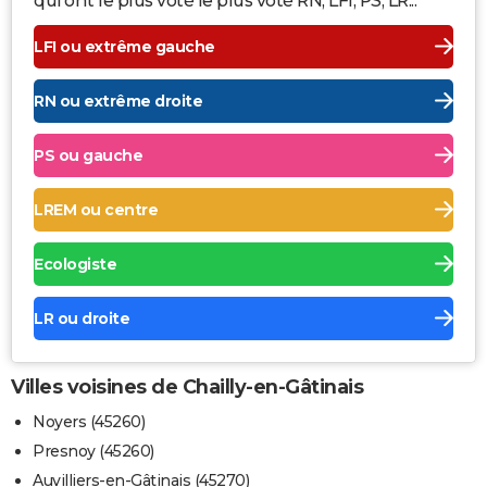
qui ont le plus voté le plus voté RN, LFI, PS, LR...
LFI ou extrême gauche
RN ou extrême droite
PS ou gauche
LREM ou centre
Ecologiste
LR ou droite
Villes voisines de Chailly-en-Gâtinais
Noyers (45260)
Presnoy (45260)
Auvilliers-en-Gâtinais (45270)