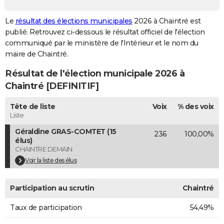
City break
Voyage de noces
Climat
Destinations
Voyage nature
Forum
+
PHOTO
Le
résultat des élections municipales
2026 à Chaintré est
publié. Retrouvez ci-dessous le résultat officiel de l'élection
GUIDES D'ACHAT
communiqué par le ministère de l'Intérieur et le nom du
BONS PLANS
maire de Chaintré.
Résultat de l'élection municipale 2026 à
CARTE DE VOEUX
Chaintré [DEFINITIF]
Carte Bonne année
Carte Pâques
Carte de Noël
Carte Saint-Valentin
Carte d'anniversaire
DICTIONNAIRE
Tête de liste
Voix
% des voix
Biographies
Expressions
Dictionnaire
Citations
Proverbes
PROGRAMME TV
Liste
Géraldine GRAS-COMTET (15
236
100,00%
COPAINS D'AVANT
élus)
CHAINTRE DEMAIN
Se connecter
Collèges
Universités
Service militaire
S'inscrire
Lycées
Primaires
Entreprises
Avis de recherche
AVIS DE DÉCÈS
Voir la liste des élus
FORUM
Participation au scrutin
Chaintré
Lifestyle
Sport
Television
Cinema
Bricolage
Culture
Auto
Voyage
Taux de participation
54,49%