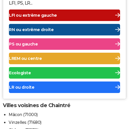
LFI, PS, LR...
LFI ou extrême gauche
RN ou extrême droite
PS ou gauche
LREM ou centre
Ecologiste
LR ou droite
Villes voisines de Chaintré
Mâcon (71000)
Vinzelles (71680)