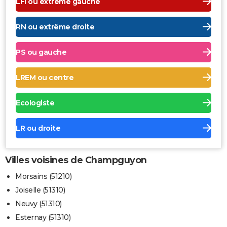
LFI ou extrême gauche
RN ou extrême droite
PS ou gauche
LREM ou centre
Ecologiste
LR ou droite
Villes voisines de Champguyon
Morsains (51210)
Joiselle (51310)
Neuvy (51310)
Esternay (51310)