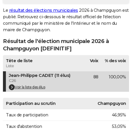
City break
Voyage de noces
Climat
Destinations
Voyage nature
Forum
+
PHOTO
Le
résultat des élections municipales
2026 à Champguyon est
publié. Retrouvez ci-dessous le résultat officiel de l'élection
GUIDES D'ACHAT
communiqué par le ministère de l'Intérieur et le nom du
maire de Champguyon.
BONS PLANS
Résultat de l'élection municipale 2026 à
CARTE DE VOEUX
Champguyon [DEFINITIF]
Carte Bonne année
Carte Pâques
Carte de Noël
Carte Saint-Valentin
Carte d'anniversaire
DICTIONNAIRE
Tête de liste
Voix
% des voix
Biographies
Expressions
Dictionnaire
Citations
Proverbes
Liste
PROGRAMME TV
Jean-Philippe CADET (11 élus)
88
100,00%
COPAINS D'AVANT
C26
Voir la liste des élus
Se connecter
Collèges
Universités
Service militaire
S'inscrire
Lycées
Primaires
Entreprises
Avis de recherche
AVIS DE DÉCÈS
FORUM
Participation au scrutin
Champguyon
Lifestyle
Sport
Television
Cinema
Bricolage
Culture
Auto
Voyage
Taux de participation
46,95%
Taux d'abstention
53,05%