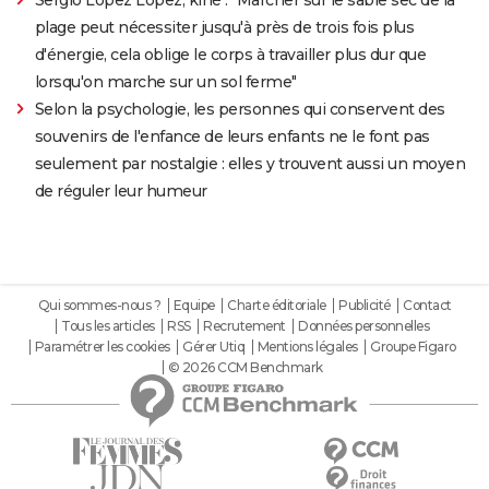
Sergio Lopez Lopez, kiné : "Marcher sur le sable sec de la
plage peut nécessiter jusqu'à près de trois fois plus
d'énergie, cela oblige le corps à travailler plus dur que
lorsqu'on marche sur un sol ferme"
Selon la psychologie, les personnes qui conservent des
souvenirs de l'enfance de leurs enfants ne le font pas
seulement par nostalgie : elles y trouvent aussi un moyen
de réguler leur humeur
Qui sommes-nous ?
Equipe
Charte éditoriale
Publicité
Contact
Tous les articles
RSS
Recrutement
Données personnelles
Paramétrer les cookies
Gérer Utiq
Mentions légales
Groupe Figaro
© 2026 CCM Benchmark