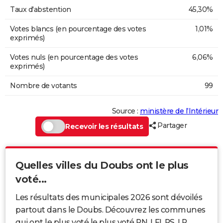
Taux d'abstention
45,30%
Votes blancs (en pourcentage des votes
1,01%
exprimés)
Votes nuls (en pourcentage des votes
6,06%
exprimés)
Nombre de votants
99
Source :
ministère de l’Intérieur
Partager
Recevoir les résultats
Quelles villes du Doubs ont le plus
voté...
Les résultats des municipales 2026 sont dévoilés
partout dans le Doubs. Découvrez les communes
qui ont le plus voté le plus voté RN, LFI, PS, LR...