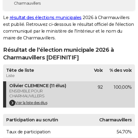
Charmauvillers
City break
Voyage de noces
Climat
Destinations
Voyage nature
Forum
+
PHOTO
Le
résultat des élections municipales
2026 à Charmauvillers
GUIDES D'ACHAT
est publié. Retrouvez ci-dessous le résultat officiel de l'élection
communiqué par le ministère de l'Intérieur et le nom du
BONS PLANS
maire de Charmauvillers.
CARTE DE VOEUX
Résultat de l'élection municipale 2026 à
Carte Bonne année
Carte Pâques
Carte de Noël
Carte Saint-Valentin
Carte d'anniversaire
Charmauvillers [DEFINITIF]
DICTIONNAIRE
Biographies
Expressions
Dictionnaire
Citations
Proverbes
Tête de liste
Voix
% des voix
PROGRAMME TV
Liste
COPAINS D'AVANT
Olivier CLEMENCE (11 élus)
92
100,00%
ENSEMBLE POUR
Se connecter
Collèges
Universités
Service militaire
S'inscrire
Lycées
Primaires
Entreprises
Avis de recherche
AVIS DE DÉCÈS
CHARMAUVILLERS
Voir la liste des élus
FORUM
Lifestyle
Sport
Television
Cinema
Bricolage
Culture
Auto
Voyage
Participation au scrutin
Charmauvillers
Taux de participation
54,70%