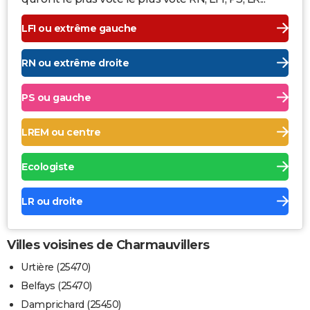
LFI ou extrême gauche
RN ou extrême droite
PS ou gauche
LREM ou centre
Ecologiste
LR ou droite
Villes voisines de Charmauvillers
Urtière (25470)
Belfays (25470)
Damprichard (25450)