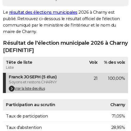
City break
Voyage de noces
Climat
Destinations
Voyage nature
Forum
+
PHOTO
Le
résultat des élections municipales
2026 à Charny est
publié. Retrouvez ci-dessous le résultat officiel de l'élection
GUIDES D'ACHAT
communiqué par le ministère de l'Intérieur et le nom du
BONS PLANS
maire de Charny.
Résultat de l'élection municipale 2026 à Charny
CARTE DE VOEUX
[DEFINITIF]
Carte Bonne année
Carte Pâques
Carte de Noël
Carte Saint-Valentin
Carte d'anniversaire
DICTIONNAIRE
Tête de liste
Voix
% des voix
Biographies
Expressions
Dictionnaire
Citations
Proverbes
PROGRAMME TV
Liste
Franck JOSEPH (5 élus)
21
100,00%
COPAINS D'AVANT
Soyons et restons CHARNY
Se connecter
Collèges
Universités
Service militaire
S'inscrire
Lycées
Primaires
Entreprises
Avis de recherche
Voir la liste des élus
AVIS DE DÉCÈS
FORUM
Participation au scrutin
Charny
Lifestyle
Sport
Television
Cinema
Bricolage
Culture
Auto
Voyage
Taux de participation
71,05%
Taux d'abstention
28,95%