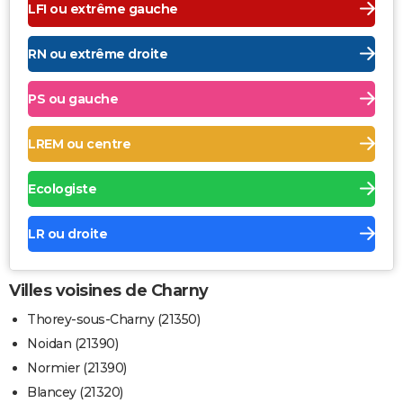
LFI ou extrême gauche
RN ou extrême droite
PS ou gauche
LREM ou centre
Ecologiste
LR ou droite
Villes voisines de Charny
Thorey-sous-Charny (21350)
Noidan (21390)
Normier (21390)
Blancey (21320)