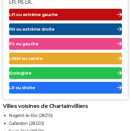
LFI, PS, LR...
LFI ou extrême gauche
RN ou extrême droite
PS ou gauche
LREM ou centre
Ecologiste
LR ou droite
Villes voisines de Chartainvilliers
Nogent-le-Roi (28210)
Gallardon (28320)