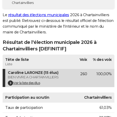
Chartainvilliers
City break
Voyage de noces
Climat
Destinations
Voyage nature
Forum
+
PHOTO
Le
résultat des élections municipales
2026 à Chartainvilliers
GUIDES D'ACHAT
est publié. Retrouvez ci-dessous le résultat officiel de l'élection
communiqué par le ministère de l'Intérieur et le nom du
BONS PLANS
maire de Chartainvilliers.
CARTE DE VOEUX
Résultat de l'élection municipale 2026 à
Carte Bonne année
Carte Pâques
Carte de Noël
Carte Saint-Valentin
Carte d'anniversaire
Chartainvilliers [DEFINITIF]
DICTIONNAIRE
Biographies
Expressions
Dictionnaire
Citations
Proverbes
Tête de liste
Voix
% des voix
PROGRAMME TV
Liste
COPAINS D'AVANT
Caroline LARONZE (15 élus)
260
100,00%
BIEN VIVRE A CHARTAINVILLIERS
Se connecter
Collèges
Universités
Service militaire
S'inscrire
Lycées
Primaires
Entreprises
Avis de recherche
AVIS DE DÉCÈS
Voir la liste des élus
FORUM
Participation au scrutin
Chartainvilliers
Lifestyle
Sport
Television
Cinema
Bricolage
Culture
Auto
Voyage
Taux de participation
61,03%