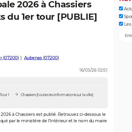
ale 2026 à Chassiers
Actu
ts du 1er tour [PUBLIE]
Spo
Les 
r (07200)
Aubenas (07200)
16/03/26 02:51
Tour 1
Chassiers
(toutes les informations sur la ville)
2026 à Chassiers est publié. Retrouvez ci-dessous le
iqué par le ministère de l'Intérieur et le nom du maire