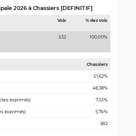
ipale 2026 à Chassiers [DEFINITIF]
Voix
% des voix
332
100,00%
Chassiers
51,62%
48,38%
otes exprimés)
7,33%
es exprimés)
5,76%
382