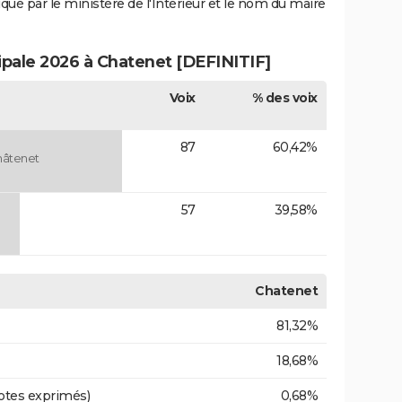
iqué par le ministère de l'Intérieur et le nom du maire
ipale 2026 à Chatenet [DEFINITIF]
Voix
% des voix
87
60,42%
hâtenet
57
39,58%
Chatenet
81,32%
18,68%
otes exprimés)
0,68%