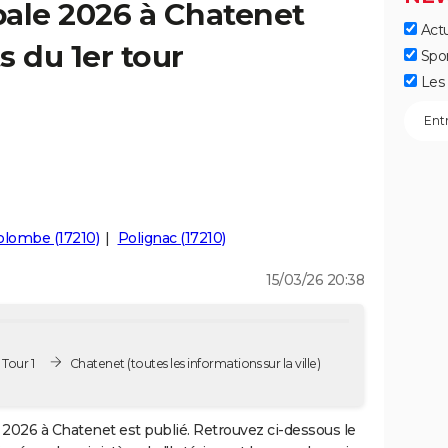
pale 2026 à Chatenet
Actu
s du 1er tour
Spo
Les 
olombe (17210)
Polignac (17210)
15/03/26 20:38
Tour 1
Chatenet
(toutes les informations sur la ville)
2026 à Chatenet est publié. Retrouvez ci-dessous le