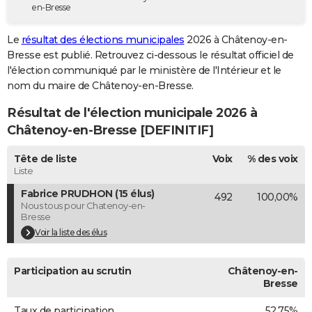
en-Bresse
City break
Voyage de noces
Climat
Destinations
Voyage nature
Forum
+
PHOTO
Le
résultat des élections municipales
2026 à Châtenoy-en-
GUIDES D'ACHAT
Bresse est publié. Retrouvez ci-dessous le résultat officiel de
l'élection communiqué par le ministère de l'Intérieur et le
BONS PLANS
nom du maire de Châtenoy-en-Bresse.
CARTE DE VOEUX
Résultat de l'élection municipale 2026 à
Carte Bonne année
Carte Pâques
Carte de Noël
Carte Saint-Valentin
Carte d'anniversaire
Châtenoy-en-Bresse [DEFINITIF]
DICTIONNAIRE
Biographies
Expressions
Dictionnaire
Citations
Proverbes
Tête de liste
Voix
% des voix
PROGRAMME TV
Liste
COPAINS D'AVANT
Fabrice PRUDHON (15 élus)
492
100,00%
Nous tous pour Chatenoy-en-
Se connecter
Collèges
Universités
Service militaire
S'inscrire
Lycées
Primaires
Entreprises
Avis de recherche
AVIS DE DÉCÈS
Bresse
Voir la liste des élus
FORUM
Lifestyle
Sport
Television
Cinema
Bricolage
Culture
Auto
Voyage
Participation au scrutin
Châtenoy-en-
Bresse
Taux de participation
52,75%