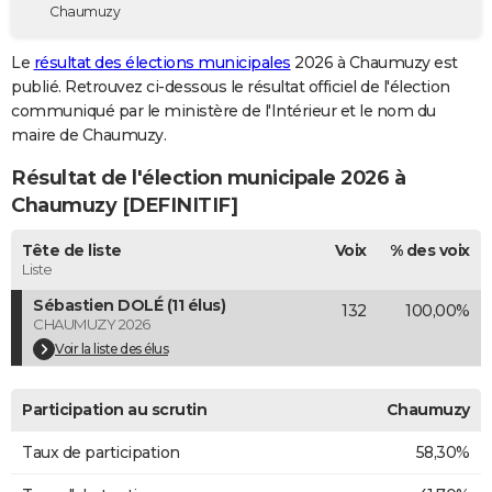
Chaumuzy
City break
Voyage de noces
Climat
Destinations
Voyage nature
Forum
+
PHOTO
Le
résultat des élections municipales
2026 à Chaumuzy est
GUIDES D'ACHAT
publié. Retrouvez ci-dessous le résultat officiel de l'élection
communiqué par le ministère de l'Intérieur et le nom du
BONS PLANS
maire de Chaumuzy.
CARTE DE VOEUX
Résultat de l'élection municipale 2026 à
Carte Bonne année
Carte Pâques
Carte de Noël
Carte Saint-Valentin
Carte d'anniversaire
Chaumuzy [DEFINITIF]
DICTIONNAIRE
Biographies
Expressions
Dictionnaire
Citations
Proverbes
Tête de liste
Voix
% des voix
PROGRAMME TV
Liste
COPAINS D'AVANT
Sébastien DOLÉ (11 élus)
132
100,00%
CHAUMUZY 2026
Se connecter
Collèges
Universités
Service militaire
S'inscrire
Lycées
Primaires
Entreprises
Avis de recherche
AVIS DE DÉCÈS
Voir la liste des élus
FORUM
Participation au scrutin
Chaumuzy
Lifestyle
Sport
Television
Cinema
Bricolage
Culture
Auto
Voyage
Taux de participation
58,30%