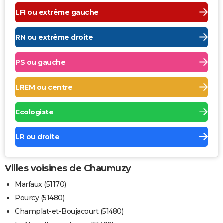
LFI ou extrême gauche
RN ou extrême droite
PS ou gauche
LREM ou centre
Ecologiste
LR ou droite
Villes voisines de Chaumuzy
Marfaux (51170)
Pourcy (51480)
Champlat-et-Boujacourt (51480)