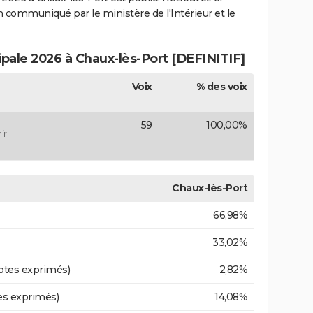
ion communiqué par le ministère de l'Intérieur et le
ipale 2026 à Chaux-lès-Port [DEFINITIF]
Voix
% des voix
59
100,00%
ir
Chaux-lès-Port
66,98%
33,02%
otes exprimés)
2,82%
es exprimés)
14,08%