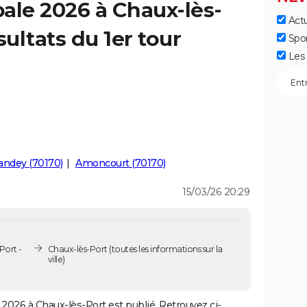
ale 2026 à Chaux-lès-
Actu
sultats du 1er tour
Spo
Les 
andey (70170)
Amoncourt (70170)
15/03/26 20:29
Port -
Chaux-lès-Port
(toutes les informations sur la
ville)
2026 à Chaux-lès-Port est publié. Retrouvez ci-