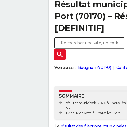
Résultat municip
Port (70170) – Ré
[DEFINITIF]
Voir aussi :
Bougnon (70170)
Confl
SOMMAIRE
Résultat municipale 2026 à Chaux-lès-
Tour 1
Bureaux de vote à Chaux-lès-Port
Le
résultat des élections municipales