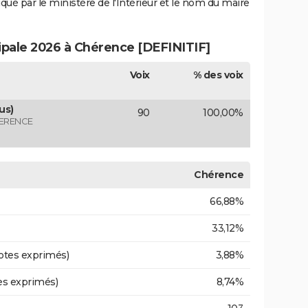
iqué par le ministère de l'Intérieur et le nom du maire
cipale 2026 à Chérence [DEFINITIF]
Voix
% des voix
us)
90
100,00%
HERENCE
Chérence
66,88%
33,12%
otes exprimés)
3,88%
es exprimés)
8,74%