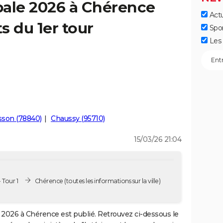
pale 2026 à Chérence
Actu
ts du 1er tour
Spo
Les 
sson (78840)
Chaussy (95710)
15/03/26 21:04
 Tour 1
Chérence
(toutes les informations sur la ville)
2026 à Chérence est publié. Retrouvez ci-dessous le