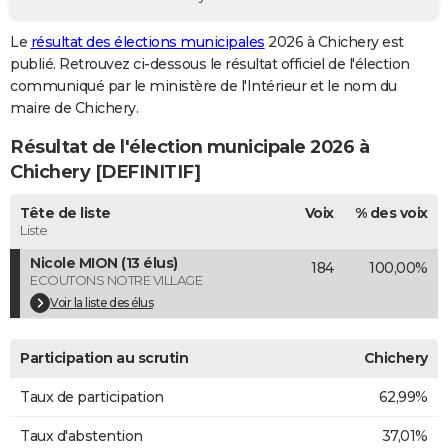
City break
Voyage de noces
Climat
Destinations
Voyage nature
Forum
+
PHOTO
Le
résultat des élections municipales
2026 à Chichery est
publié. Retrouvez ci-dessous le résultat officiel de l'élection
GUIDES D'ACHAT
communiqué par le ministère de l'Intérieur et le nom du
BONS PLANS
maire de Chichery.
Résultat de l'élection municipale 2026 à
CARTE DE VOEUX
Chichery [DEFINITIF]
Carte Bonne année
Carte Pâques
Carte de Noël
Carte Saint-Valentin
Carte d'anniversaire
DICTIONNAIRE
Tête de liste
Voix
% des voix
Biographies
Expressions
Dictionnaire
Citations
Proverbes
PROGRAMME TV
Liste
Nicole MION (13 élus)
184
100,00%
COPAINS D'AVANT
ECOUTONS NOTRE VILLAGE
Se connecter
Collèges
Universités
Service militaire
S'inscrire
Lycées
Primaires
Entreprises
Avis de recherche
Voir la liste des élus
AVIS DE DÉCÈS
FORUM
Participation au scrutin
Chichery
Lifestyle
Sport
Television
Cinema
Bricolage
Culture
Auto
Voyage
Taux de participation
62,99%
Taux d'abstention
37,01%