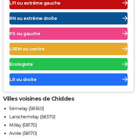
LFI ou extrême gauche
RN ou extrême droite
PS ou gauche
LREM ou centre
Ecologiste
LR ou droite
Villes voisines de Chiddes
Sémelay (58360)
Larochemillay (58370)
Millay (58170)
Avrée (58170)