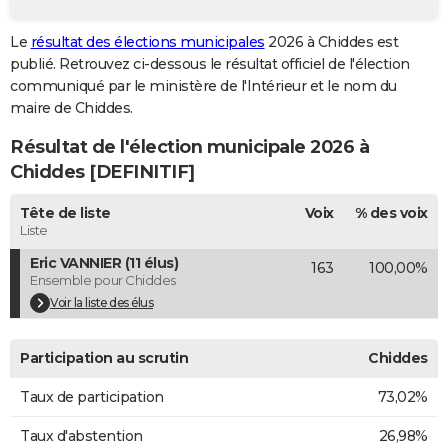
City break
Voyage de noces
Climat
Destinations
Voyage nature
Forum
+
PHOTO
Le
résultat des élections municipales
2026 à Chiddes est
publié. Retrouvez ci-dessous le résultat officiel de l'élection
GUIDES D'ACHAT
communiqué par le ministère de l'Intérieur et le nom du
BONS PLANS
maire de Chiddes.
Résultat de l'élection municipale 2026 à
CARTE DE VOEUX
Chiddes [DEFINITIF]
Carte Bonne année
Carte Pâques
Carte de Noël
Carte Saint-Valentin
Carte d'anniversaire
DICTIONNAIRE
Tête de liste
Voix
% des voix
Biographies
Expressions
Dictionnaire
Citations
Proverbes
PROGRAMME TV
Liste
Eric VANNIER (11 élus)
163
100,00%
COPAINS D'AVANT
Ensemble pour Chiddes
Se connecter
Collèges
Universités
Service militaire
S'inscrire
Lycées
Primaires
Entreprises
Avis de recherche
Voir la liste des élus
AVIS DE DÉCÈS
FORUM
Participation au scrutin
Chiddes
Lifestyle
Sport
Television
Cinema
Bricolage
Culture
Auto
Voyage
Taux de participation
73,02%
Taux d'abstention
26,98%