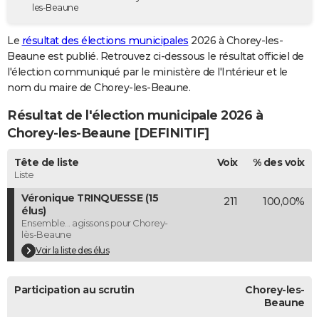
les-Beaune
City break
Voyage de noces
Climat
Destinations
Voyage nature
Forum
+
PHOTO
Le
résultat des élections municipales
2026 à Chorey-les-
GUIDES D'ACHAT
Beaune est publié. Retrouvez ci-dessous le résultat officiel de
l'élection communiqué par le ministère de l'Intérieur et le
BONS PLANS
nom du maire de Chorey-les-Beaune.
CARTE DE VOEUX
Résultat de l'élection municipale 2026 à
Carte Bonne année
Carte Pâques
Carte de Noël
Carte Saint-Valentin
Carte d'anniversaire
Chorey-les-Beaune [DEFINITIF]
DICTIONNAIRE
Biographies
Expressions
Dictionnaire
Citations
Proverbes
Tête de liste
Voix
% des voix
PROGRAMME TV
Liste
COPAINS D'AVANT
Véronique TRINQUESSE (15
211
100,00%
élus)
Se connecter
Collèges
Universités
Service militaire
S'inscrire
Lycées
Primaires
Entreprises
Avis de recherche
AVIS DE DÉCÈS
Ensemble... agissons pour Chorey-
lès-Beaune
FORUM
Voir la liste des élus
Lifestyle
Sport
Television
Cinema
Bricolage
Culture
Auto
Voyage
Participation au scrutin
Chorey-les-
Beaune