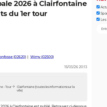
ale 2026 à Clairfontaine
Actu
ts du 1er tour
Spo
Les 
onfosse (02620)
Wimy (02500)
15/03/26 20:13
ne - Tour
Clairfontaine
(toutes les informations sur la
ville)
2026 à Clairfontaine est publié. Retrouvez ci-dessous