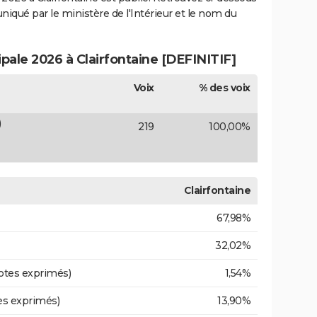
uniqué par le ministère de l'Intérieur et le nom du
ipale 2026 à Clairfontaine [DEFINITIF]
Voix
% des voix
)
219
100,00%
Clairfontaine
67,98%
32,02%
otes exprimés)
1,54%
es exprimés)
13,90%