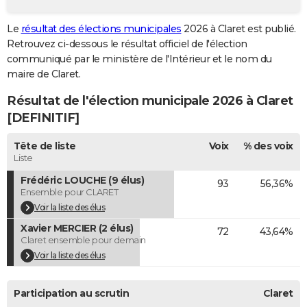
City break
Voyage de noces
Climat
Destinations
Voyage nature
Forum
+
PHOTO
Le
résultat des élections municipales
2026 à Claret est publié.
Retrouvez ci-dessous le résultat officiel de l'élection
GUIDES D'ACHAT
communiqué par le ministère de l'Intérieur et le nom du
BONS PLANS
maire de Claret.
Résultat de l'élection municipale 2026 à Claret
CARTE DE VOEUX
[DEFINITIF]
Carte Bonne année
Carte Pâques
Carte de Noël
Carte Saint-Valentin
Carte d'anniversaire
DICTIONNAIRE
Tête de liste
Voix
% des voix
Biographies
Expressions
Dictionnaire
Citations
Proverbes
PROGRAMME TV
Liste
Frédéric LOUCHE (9 élus)
93
56,36%
COPAINS D'AVANT
Ensemble pour CLARET
Se connecter
Collèges
Universités
Service militaire
S'inscrire
Lycées
Primaires
Entreprises
Avis de recherche
Voir la liste des élus
AVIS DE DÉCÈS
Xavier MERCIER (2 élus)
72
43,64%
FORUM
Claret ensemble pour demain
Voir la liste des élus
Lifestyle
Sport
Television
Cinema
Bricolage
Culture
Auto
Voyage
Participation au scrutin
Claret