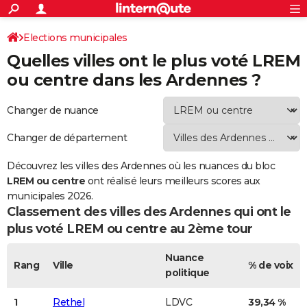
ACTUALITÉS
Connexion
S'inscrire
Elections municipales
Rechercher
Société
Education
Villes
Politique
Faits Divers
Monde
+
SPORT
Quelles villes ont le plus voté LREM
Classement LREM ou centre des Ardennes
Football
Cyclisme
Forum
Coupe du monde 2026
Tennis
Rugby
CULTURE
ou centre dans les Ardennes ?
TNT
Cinéma
Musique
Programme TV
Streaming
Sorties cinéma
+
FINANCE
Changer de nuance
Impôts
Immobilier
Banque
Crédit
Retraite
Epargne
Risques naturels par ville
Assurance
AUTO
Changer de département
Réserver un essai
Berlines
Forum auto
Essais
Citadines
SUV
+
HIGH-TECH
Découvrez les villes des Ardennes où les nuances du bloc
Meilleur smartphone
Ordinateurs
Guide high-tech
LREM ou centre
Mobiles
Internet
Jeux vidéo
+
ont réalisé leurs meilleurs scores aux
BRICOLAGE
municipales 2026.
Aménagement intérieur
Cuisine
Jardinage
+
Forum
Extérieur
Salle de bains
Rangement
Classement des villes des Ardennes qui ont le
WEEK-END
plus voté
LREM ou centre
au 2ème tour
Escapades
Expositions
Week-end nature
Guides de France
Patrimoine
Musées
+
LIFESTYLE
Nuance
Bien-être
Mode
+
Art de vivre
Loisirs
Modes de vie
Rang
Ville
% de voix
SANTE
politique
Guide de la santé
Médicaments
+
Alimentation
Maladies
Sommeil
VOYAGE
1
Rethel
LDVC
39,34 %