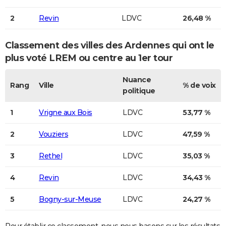
City break
Voyage de noces
Climat
Destinations
Voyage nature
Forum
+
PHOTO
2
Revin
LDVC
26,48 %
GUIDES D'ACHAT
Classement des villes des Ardennes qui ont le
BONS PLANS
plus voté
LREM ou centre
au 1er tour
CARTE DE VOEUX
Nuance
Rang
Ville
% de voix
politique
Carte Bonne année
Carte Pâques
Carte de Noël
Carte Saint-Valentin
Carte d'anniversaire
DICTIONNAIRE
1
Vrigne aux Bois
LDVC
53,77 %
Biographies
Expressions
Dictionnaire
Citations
Proverbes
PROGRAMME TV
2
Vouziers
LDVC
47,59 %
COPAINS D'AVANT
Se connecter
Collèges
Universités
Service militaire
S'inscrire
Lycées
Primaires
Entreprises
Avis de recherche
3
Rethel
LDVC
35,03 %
AVIS DE DÉCÈS
FORUM
4
Revin
LDVC
34,43 %
Lifestyle
Sport
Television
Cinema
Bricolage
Culture
Auto
Voyage
5
Bogny-sur-Meuse
LDVC
24,27 %
Pour établir ce classement, nous nous basons sur les résultats