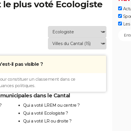
t le plus voté Ecologiste
Actu
Spo
Les 
st-il pas visible ?
pour constituer un classement dans ce
ances politiques.
municipales dans le Cantal
?
Qui a voté LREM ou centre ?
Qui a voté Ecologiste ?
Qui a voté LR ou droite ?