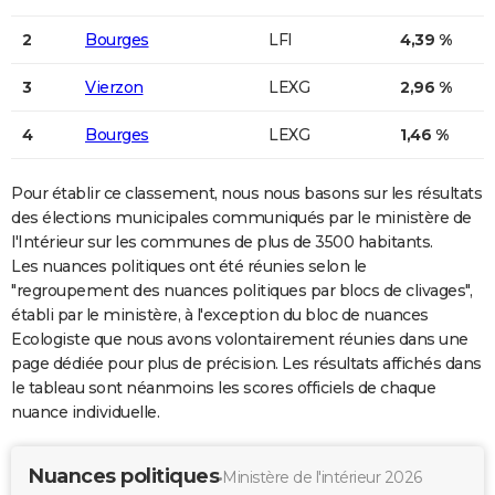
City break
Voyage de noces
Climat
Destinations
Voyage nature
Forum
+
PHOTO
2
Bourges
LFI
4,39 %
GUIDES D'ACHAT
3
Vierzon
LEXG
2,96 %
BONS PLANS
4
Bourges
LEXG
1,46 %
CARTE DE VOEUX
Pour établir ce classement, nous nous basons sur les résultats
Carte Bonne année
Carte Pâques
Carte de Noël
Carte Saint-Valentin
Carte d'anniversaire
DICTIONNAIRE
des élections municipales communiqués par le ministère de
l'Intérieur sur les communes de plus de 3500 habitants.
Biographies
Expressions
Dictionnaire
Citations
Proverbes
PROGRAMME TV
Les nuances politiques ont été réunies selon le
"regroupement des nuances politiques par blocs de clivages",
COPAINS D'AVANT
établi par le ministère, à l'exception du bloc de nuances
Se connecter
Collèges
Universités
Service militaire
S'inscrire
Lycées
Primaires
Entreprises
Avis de recherche
Ecologiste que nous avons volontairement réunies dans une
AVIS DE DÉCÈS
page dédiée pour plus de précision. Les résultats affichés dans
FORUM
le tableau sont néanmoins les scores officiels de chaque
nuance individuelle.
Lifestyle
Sport
Television
Cinema
Bricolage
Culture
Auto
Voyage
Nuances politiques
Ministère de l'intérieur 2026