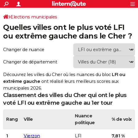
ACTUALITÉS
Connexion
S'inscrire
Elections municipales
Rechercher
Société
Education
Villes
Politique
Faits Divers
Monde
+
SPORT
Quelles villes ont le plus voté LFI
Classement LFI ou extrême gauche du Cher
Football
Cyclisme
Forum
Coupe du monde 2026
Tennis
Rugby
CULTURE
ou extrême gauche dans le Cher ?
TNT
Cinéma
Musique
Programme TV
Streaming
Sorties cinéma
+
FINANCE
Changer de nuance
Impôts
Immobilier
Banque
Crédit
Retraite
Epargne
Risques naturels par ville
Assurance
AUTO
Changer de département
Réserver un essai
Berlines
Forum auto
Essais
Citadines
SUV
+
HIGH-TECH
Découvrez les villes du Cher où les nuances du bloc
LFI ou
Meilleur smartphone
Ordinateurs
Guide high-tech
extrême gauche
Mobiles
Internet
Jeux vidéo
+
ont réalisé leurs meilleurs scores aux
BRICOLAGE
municipales 2026.
Aménagement intérieur
Cuisine
Jardinage
+
Forum
Extérieur
Salle de bains
Rangement
Classement des villes du Cher qui ont le plus
WEEK-END
voté
LFI ou extrême gauche
au 1er tour
Escapades
Expositions
Week-end nature
Guides de France
Patrimoine
Musées
+
LIFESTYLE
Nuance
Bien-être
Mode
+
Art de vivre
Loisirs
Modes de vie
Rang
Ville
% de voix
SANTE
politique
Guide de la santé
Médicaments
+
Alimentation
Maladies
Sommeil
VOYAGE
1
Vierzon
LFI
7,81 %