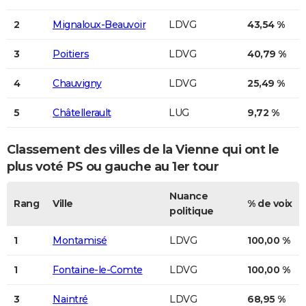
City break
Voyage de noces
Climat
Destinations
Voyage nature
Forum
+
PHOTO
2
Mignaloux-Beauvoir
LDVG
43,54 %
GUIDES D'ACHAT
3
Poitiers
LDVG
40,79 %
BONS PLANS
4
Chauvigny
LDVG
25,49 %
CARTE DE VOEUX
5
Châtellerault
LUG
9,72 %
Carte Bonne année
Carte Pâques
Carte de Noël
Carte Saint-Valentin
Carte d'anniversaire
DICTIONNAIRE
Classement des villes de la Vienne qui ont le
Biographies
Expressions
Dictionnaire
Citations
Proverbes
PROGRAMME TV
plus voté
PS ou gauche
au 1er tour
COPAINS D'AVANT
Nuance
Rang
Ville
% de voix
Se connecter
Collèges
Universités
Service militaire
S'inscrire
Lycées
Primaires
Entreprises
Avis de recherche
politique
AVIS DE DÉCÈS
FORUM
1
Montamisé
LDVG
100,00 %
Lifestyle
Sport
Television
Cinema
Bricolage
Culture
Auto
Voyage
1
Fontaine-le-Comte
LDVG
100,00 %
3
Naintré
LDVG
68,95 %