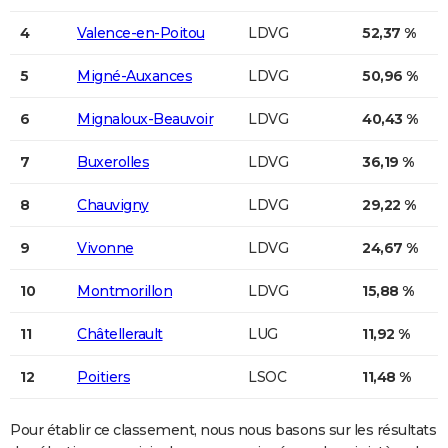
4
Valence-en-Poitou
LDVG
52,37 %
5
Migné-Auxances
LDVG
50,96 %
6
Mignaloux-Beauvoir
LDVG
40,43 %
7
Buxerolles
LDVG
36,19 %
8
Chauvigny
LDVG
29,22 %
9
Vivonne
LDVG
24,67 %
10
Montmorillon
LDVG
15,88 %
11
Châtellerault
LUG
11,92 %
12
Poitiers
LSOC
11,48 %
Pour établir ce classement, nous nous basons sur les résultats