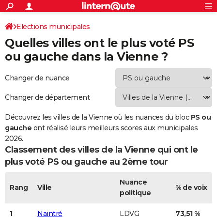
ACTUALITÉS
Connexion
S'inscrire
Elections municipales
Rechercher
Société
Education
Villes
Politique
Faits Divers
Monde
+
SPORT
Quelles villes ont le plus voté PS
Classement PS ou gauche de la Vienne
Football
Cyclisme
Forum
Coupe du monde 2026
Tennis
Rugby
CULTURE
ou gauche dans la Vienne ?
TNT
Cinéma
Musique
Programme TV
Streaming
Sorties cinéma
+
FINANCE
Changer de nuance
Impôts
Immobilier
Banque
Crédit
Retraite
Epargne
Risques naturels par ville
Assurance
AUTO
Changer de département
Réserver un essai
Berlines
Forum auto
Essais
Citadines
SUV
+
HIGH-TECH
Découvrez les villes de la Vienne où les nuances du bloc
PS ou
Meilleur smartphone
Ordinateurs
Guide high-tech
gauche
Mobiles
Internet
Jeux vidéo
+
ont réalisé leurs meilleurs scores aux municipales
BRICOLAGE
2026.
Aménagement intérieur
Cuisine
Jardinage
+
Forum
Extérieur
Salle de bains
Rangement
Classement des villes de la Vienne qui ont le
WEEK-END
plus voté
PS ou gauche
au 2ème tour
Escapades
Expositions
Week-end nature
Guides de France
Patrimoine
Musées
+
LIFESTYLE
Nuance
Bien-être
Mode
+
Art de vivre
Loisirs
Modes de vie
Rang
Ville
% de voix
SANTE
politique
Guide de la santé
Médicaments
+
Alimentation
Maladies
Sommeil
VOYAGE
1
Naintré
LDVG
73,51 %