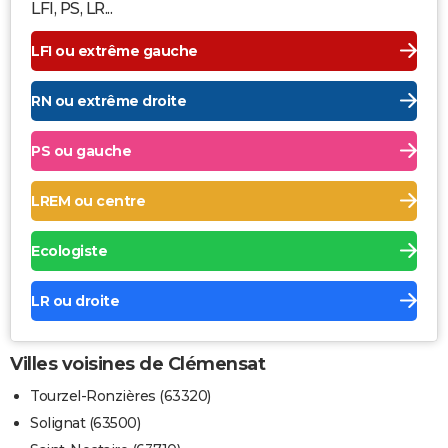
LFI, PS, LR...
LFI ou extrême gauche
RN ou extrême droite
PS ou gauche
LREM ou centre
Ecologiste
LR ou droite
Villes voisines de Clémensat
Tourzel-Ronzières (63320)
Solignat (63500)