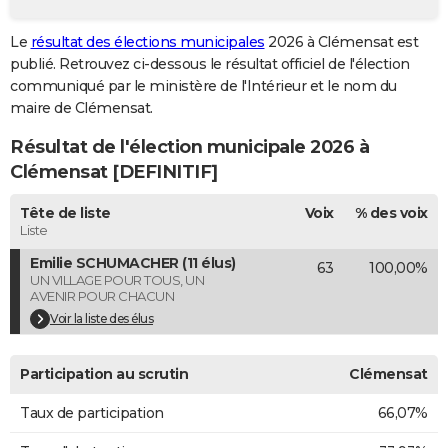
City break
Voyage de noces
Climat
Destinations
Voyage nature
Forum
+
PHOTO
Le
résultat des élections municipales
2026 à Clémensat est
publié. Retrouvez ci-dessous le résultat officiel de l'élection
GUIDES D'ACHAT
communiqué par le ministère de l'Intérieur et le nom du
BONS PLANS
maire de Clémensat.
Résultat de l'élection municipale 2026 à
CARTE DE VOEUX
Clémensat [DEFINITIF]
Carte Bonne année
Carte Pâques
Carte de Noël
Carte Saint-Valentin
Carte d'anniversaire
DICTIONNAIRE
Tête de liste
Voix
% des voix
Biographies
Expressions
Dictionnaire
Citations
Proverbes
PROGRAMME TV
Liste
Emilie SCHUMACHER (11 élus)
63
100,00%
COPAINS D'AVANT
UN VILLAGE POUR TOUS, UN
AVENIR POUR CHACUN
Se connecter
Collèges
Universités
Service militaire
S'inscrire
Lycées
Primaires
Entreprises
Avis de recherche
AVIS DE DÉCÈS
Voir la liste des élus
FORUM
Participation au scrutin
Clémensat
Lifestyle
Sport
Television
Cinema
Bricolage
Culture
Auto
Voyage
Taux de participation
66,07%